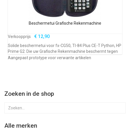
Beschermetui Grafische Rekenmachine
€ 12,90
Verkoopprijs
Solide beschermetui voor fx-CG50, TI-84 Plus CE-T Python, HP
Prime G2. Die uw Grafische Rekenmachine beschermt tegen
beschadigingen met extra vak voor passer, geodriehoek etc.
Aangepast prototype voor verwante artikelen
Zoeken in de shop
Alle merken