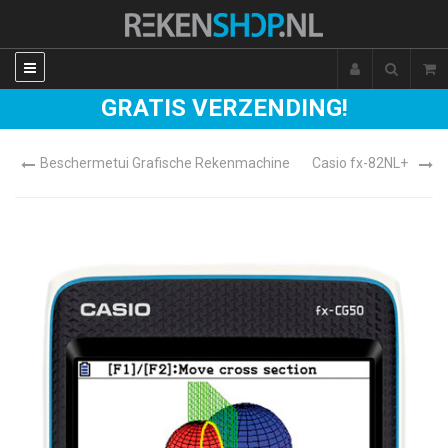
GRATIS VERZENDING!
Beschermetui Grafische Rekenmachine
Casio fx-82NL+