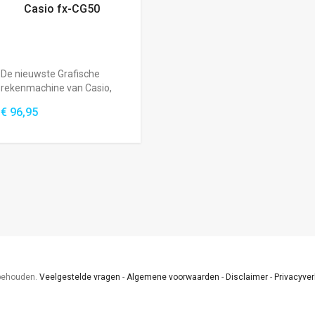
Casio fx-CG50
De nieuwste Grafische
rekenmachine van Casio,
de opvolger ...
€ 96,95
rbehouden.
Veelgestelde vragen
-
Algemene voorwaarden
-
Disclaimer
-
Privacyver