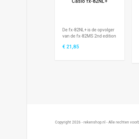
Casio fx-82NL+
De fx-82NL+ is de opvolger
van de fx-82MS 2nd edition
en de ...
€ 21,85
Copyright
2026 - rekenshop.nl - Alle rechten voo