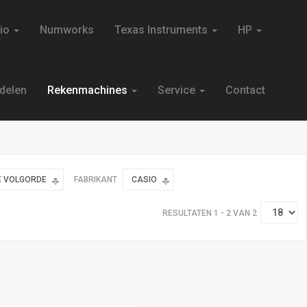
io
Numworks
Texas Instruments
HP
GRATIS VERZENDING!
delen
Rekenmachines
Service
Contact
E VOLGORDE
FABRIKANT
CASIO
RESULTATEN 1 - 2 VAN 2